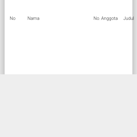
No
Nama
No. Anggota
Judul