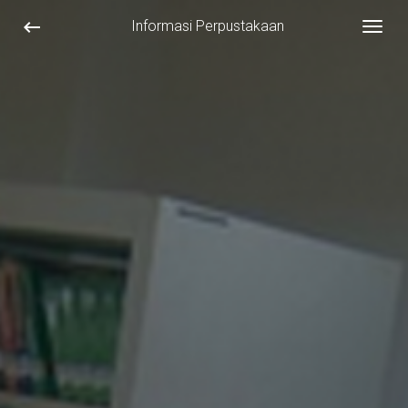
keyboard_backspace
Informasi Perpustakaan
Togg