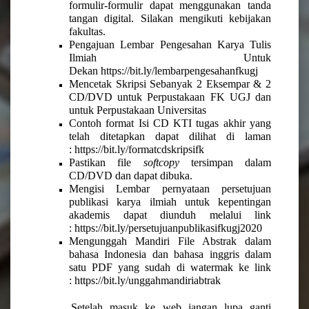
formulir-formulir dapat menggunakan tanda
tangan digital. Silakan mengikuti kebijakan
fakultas.
Pengajuan Lembar Pengesahan Karya Tulis
Ilmiah Untuk
Dekan
https://bit.ly/lembarpengesahanfkugj
Mencetak Skripsi Sebanyak 2 Eksempar & 2
CD/DVD untuk Perpustakaan FK UGJ dan
untuk Perpustakaan Universitas
Contoh format Isi CD KTI tugas akhir yang
telah ditetapkan dapat dilihat di laman
:
https://bit.ly/formatcdskripsifk
Pastikan file
softcopy
tersimpan dalam
CD/DVD dan dapat dibuka.
Mengisi Lembar pernyataan persetujuan
publikasi karya ilmiah untuk kepentingan
akademis dapat diunduh melalui link
:
https://bit.ly/persetujuanpublikasifkugj2020
Mengunggah Mandiri File Abstrak dalam
bahasa Indonesia dan bahasa inggris dalam
satu PDF yang sudah di watermak ke link
:
https://bit.ly/unggahmandiriabtrak
Setelah masuk ke web jangan lupa ganti