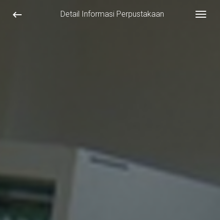
keyboard_backspace
Detail Informasi Perpustakaan
Togg