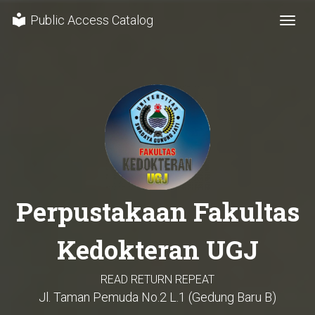
local_library
Public Access Catalog
Togg
Perpustakaan Fakultas
Kedokteran UGJ
READ RETURN REPEAT
Jl. Taman Pemuda No.2 L.1 (Gedung Baru B)