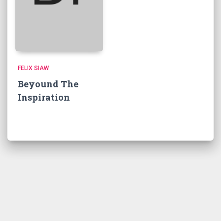
FELIX SIAW
Beyound The
Inspiration
©
2026 IBRA v.10 All Rights Reserved By
Teratama