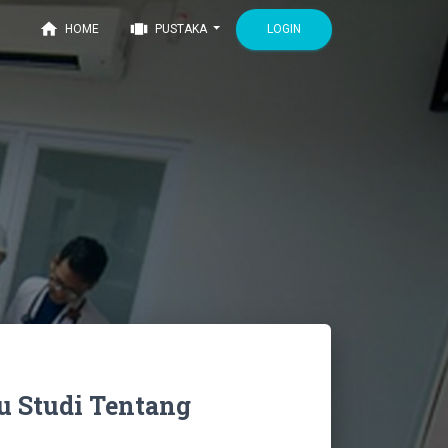
home
view_carousel
LOGIN
HOME
PUSTAKA
u Studi Tentang