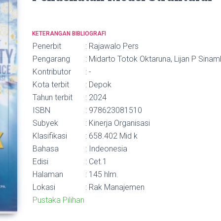
KETERANGAN BIBLIOGRAFI
Penerbit
: Rajawalo Pers
Pengarang
: Midarto Totok Oktaruna, Lijan P Sinam
Kontributor
: -
Kota terbit
: Depok
Tahun terbit
: 2024
ISBN
: 978623081510
Subyek
: Kinerja Organisasi
Klasifikasi
: 658.402 Mid k
Bahasa
: Indeonesia
Edisi
: Cet.1
Halaman
: 145 hlm.
Lokasi
: Rak Manajemen
Pustaka Pilihan