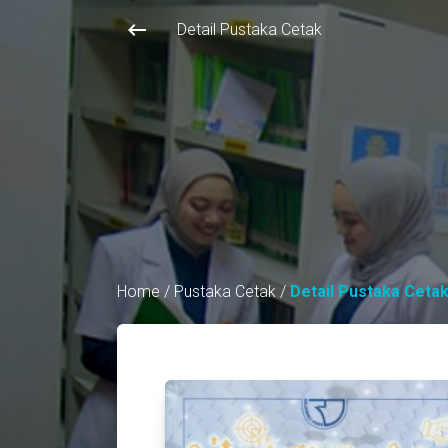
keyboard_backspace
Detail Pustaka Cetak
Home
/
Pustaka Cetak
/
Detail Pustaka Ceta