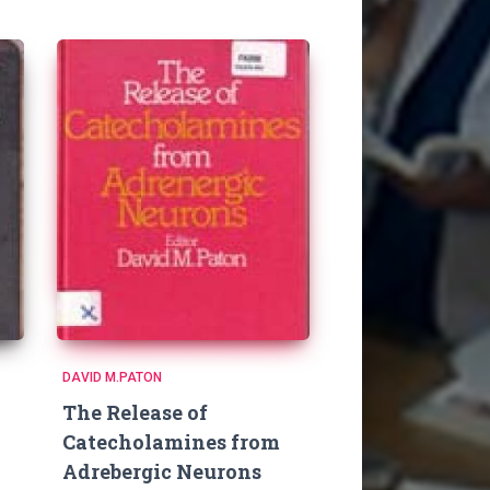
DAVID M.PATON
The Release of
Catecholamines from
Adrebergic Neurons