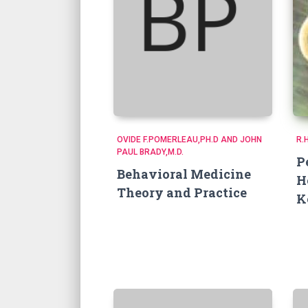
OVIDE F.POMERLEAU,PH.D AND JOHN
R.
PAUL BRADY,M.D.
P
Behavioral Medicine
H
Theory and Practice
K