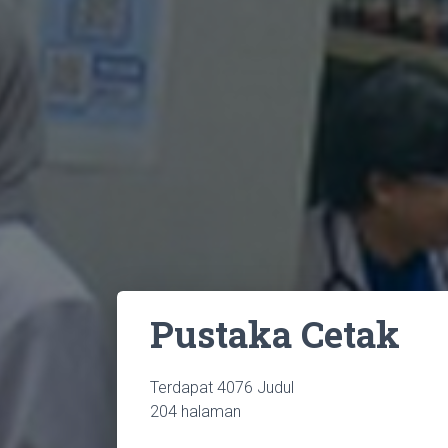
Home
/
Pustaka Cetak
Pustaka Cetak
Terdapat 4076 Judul
204 halaman