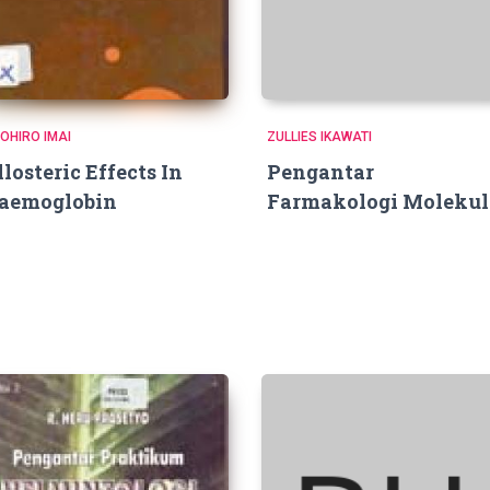
YOHIRO IMAI
ZULLIES IKAWATI
llosteric Effects In
Pengantar
aemoglobin
Farmakologi Molekul