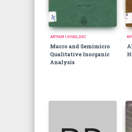
ARTHUR I.VOGEL,DSC
KI
Macro and Semimicro
A
Qualitative Inorganic
H
Analysis