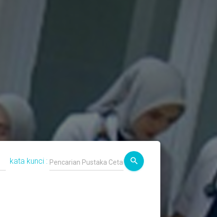
search
kata kunci :