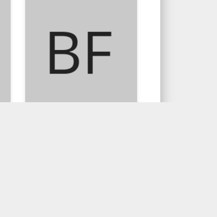
MUSA PERDANAKUSUMA,S.H.
Bab-Bab Tentang
Kedokteran Forensik