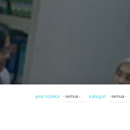
jenis koleksi :
kategori :