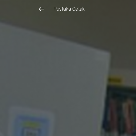
keyboard_backspace
Pustaka Cetak