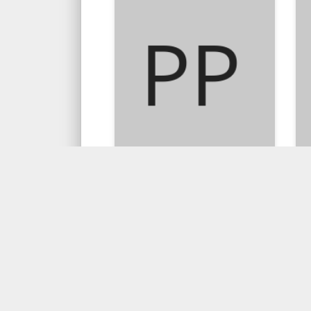
ELIZABETH B.HURLOCK
P.
Psikologi
S
Perkembangan
‹
1
2
...
189
190
191