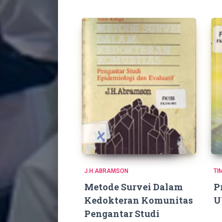
J.H.ABRAMSON
TI
Metode Survei Dalam
P
Kedokteran Komunitas
U
Pengantar Studi