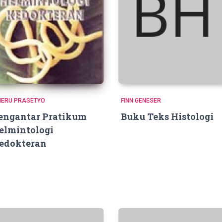
HERU PRASETYO
FINN GENESER
engantar Pratikum
Buku Teks Histologi
elmintologi
edokteran