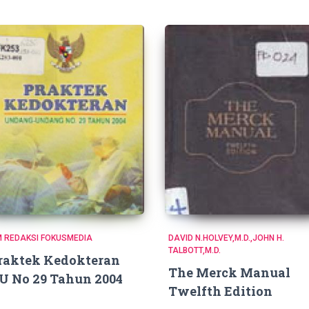
M REDAKSI FOKUSMEDIA
DAVID N.HOLVEY,M.D.,JOHN H.
TALBOTT,M.D.
raktek Kedokteran
The Merck Manual
U No 29 Tahun 2004
Twelfth Edition