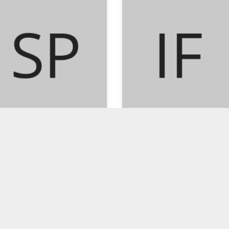
G.JARVIS AND T.A,MANSFLIED
TIM KEDOKTERAN FORENSIK FKUI
tomatal Physiology
Ilmu Kedokteran
Forensik
192
193
194
195
...
203
204
›